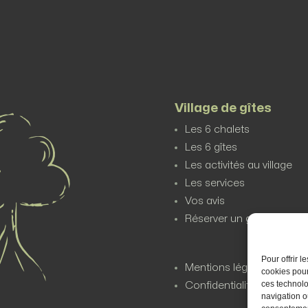
Village de gîtes
Les 6 chalets
Les 6 gîtes
Les activités au village
Les services
Vos avis
Réserver un gîte
Pour offrir 
Mentions légales
cookies pour
ces technolo
Confidentialité des donn
navigation ou