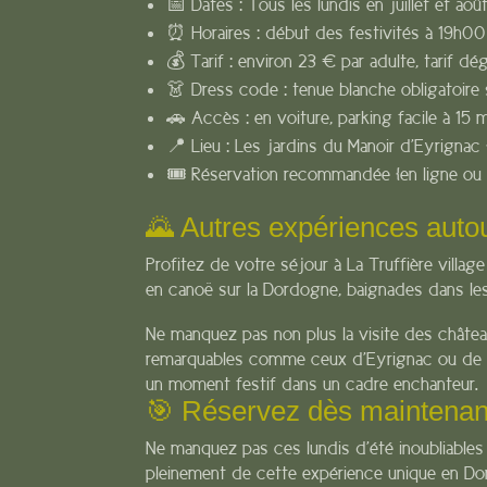
📅 Dates : Tous les lundis en juillet et aoû
⏰ Horaires : début des festivités à 19h00
💰 Tarif : environ 23 € par adulte, tarif dég
👗 Dress code : tenue blanche obligatoire
🚗 Accès : en voiture, parking facile à 15 
📍 Lieu : Les jardins du Manoir d’Eyrigna
🎟️ Réservation recommandée [en ligne ou 
🌄 Autres expériences autou
Profitez de votre séjour à La Truffière villag
en canoë sur la Dordogne, baignades dans les
Ne manquez pas non plus la visite des châte
remarquables comme ceux d’Eyrignac ou de Mar
un moment festif dans un cadre enchanteur.
🎯 Réservez dès maintenant 
Ne manquez pas ces lundis d’été inoubliables 
pleinement de cette expérience unique en D