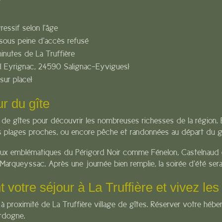
t
ressif selon l’âge
 sous peine d’accès refusé
minutes de La Truffière
c [ Eyrignac, 24590 Salignac-Eyvigues]
sur place]
r du gîte
e de gîtes pour découvrir les nombreuses richesses de la région. E
 plages proches, ou encore pêche et randonnées au départ du gît
aux emblématiques du Périgord Noir comme Fénelon, Castelnaud o
queyssac. Après une journée bien remplie, la soirée d’été sera 
votre séjour à La Truffière et vivez les
à proximité de La Truffière village de gîtes.
Réserver
votre héber
ordogne.