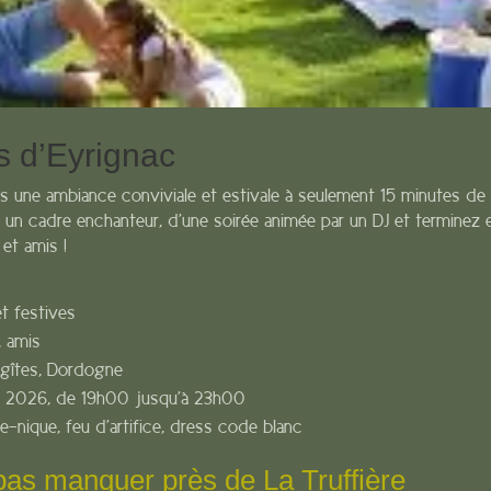
s d’Eyrignac
ns une ambiance conviviale et estivale à seulement 15 minutes de L
s un cadre enchanteur, d’une soirée animée par un DJ et terminez e
 et amis !
t festives
, amis
 gîtes, Dordogne
oût 2026, de 19h00 jusqu’à 23h00
ue-nique, feu d’artifice, dress code blanc
pas manquer près de La Truffière