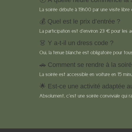
La soirée débute à 19h00 par une visite libre
💰 Quel est le prix d’entrée ?
La participation est d’environ 23 € pour les ad
👗 Y a-t-il un dress code ?
Oui, la tenue blanche est obligatoire pour tous
🚗 Comment se rendre à la soirée
La soirée est accessible en voiture en 15 minu
🌟 Est-ce une activité adaptée a
Absolument, c’est une soirée conviviale qui rav