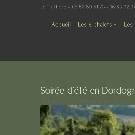
La Truffière –
05 53 59 51 73
–
‭06 63 92 9
Accueil
Les 6 chalets
Les 
Soirée d’été en Dordog
par
Muriel
|
Fév 24, 2026
|
Réponses aux questi