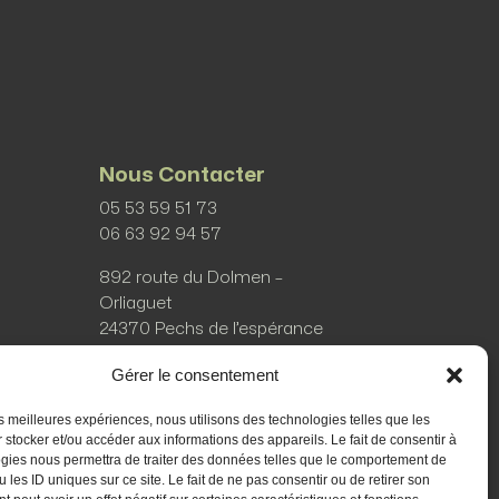
Nous Contacter
05 53 59 51 73
‭06 63 92 94 57
892 route du Dolmen –
Orliaguet
24370 Pechs de l’espérance
Gérer le consentement
les meilleures expériences, nous utilisons des technologies telles que les
 stocker et/ou accéder aux informations des appareils. Le fait de consentir à
gies nous permettra de traiter des données telles que le comportement de
ées
 les ID uniques sur ce site. Le fait de ne pas consentir ou de retirer son