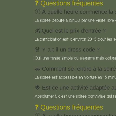
❓ Questions fréquentes
🕖 À quelle heure commence la s
La soirée débute à 19h00 par une visite libre
💰 Quel est le prix d’entrée ?
La participation est d’environ 23 € pour les ad
👗 Y a-t-il un dress code ?
Oui, une tenue simple ou élégante mais obliga
🚗 Comment se rendre à la soirée
La soirée est accessible en voiture en 15 minu
🌟 Est-ce une activité adaptée a
Absolument, c’est une soirée conviviale qui rav
❓ Questions fréquentes
🕖 À quelle heure commence la s