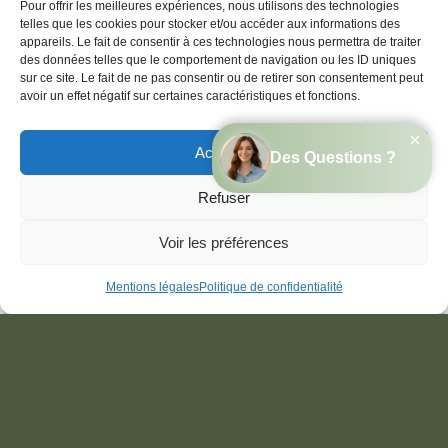
Pour offrir les meilleures expériences, nous utilisons des technologies
telles que les cookies pour stocker et/ou accéder aux informations des
appareils. Le fait de consentir à ces technologies nous permettra de traiter
des données telles que le comportement de navigation ou les ID uniques
sur ce site. Le fait de ne pas consentir ou de retirer son consentement peut
avoir un effet négatif sur certaines caractéristiques et fonctions.
Accepter
Accueil de groupes
Refuser
Vous recherchez un lieu où
Réserver
Appeler
Email
Voir les préférences
organiser un anniversaire, une
cousinade, un événement
Mentions légales
Politique de confidentialité
familial, des retrouvailles entre
amis, collègues, notre village
de gîtes avec ses 60
couchages peut être privatisé.
Plus d'infos