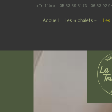
La Truffière –
05 53 59 51 73
–
‭06 63 92 9
Accueil
Les 6 chalets
Les 