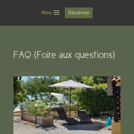
Menu
Réserver
FAQ (Foire aux questions)
par
cmrp_wp_82hz463
|
Oct 23, 2024
|
Réponses aux
questions